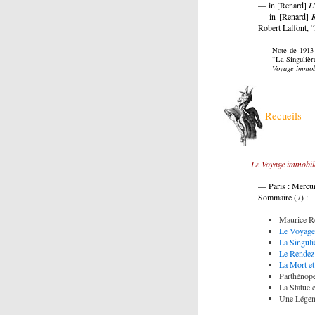
— in [Renard]
L
— in [Renard]
Robert Laffont, 
Note de 1913 
“La Singulièr
Voyage immob
Recueils
Le Voyage immobil
— Paris : Mercur
Sommaire (7) :
Maurice Re
Le Voyage
La Singuli
Le Rendez
La Mort et
Parthénope
La Statue 
Une Légen