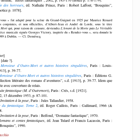
ée des horreurs
, éd. Nathalie Prince, Paris : Robert Laffont, “Bouquins”,
otice p. 1078].
vous » fut adapté pour la scène du Grand-Guignol en 1925 par Maurice Renard
s conjointes, et non officielles, d’Albert-Jean et André de Lorde, sous le titre
 Mort
qui, pour raison de censure, deviendra
L’Amant de la Morte
puis
Le Véritable
ièce musicale signée Georges Victory, inspirée du « Rendez-vous », sera donnée le
989 à Dublin. — Cl. Deméocq.
het
]
[date ?].
]
Monsieur d’Outre-Mort et autres histoires singulières
, Paris : Louis-
913], p. 39-77.
Monsieur d’Outre-Mort et autres histoires singulières
, Paris : Éditions G.
lection littéraire des romans d’aventures”, s.d. [1913], p. 39-77. Idem que
nte avec couverture de relais.
uite fantastique (M. d’Outremort)
, Paris : Crés, s.d. [1921].
 2, 15 décembre 1953, p. 87-101.
’Invitation à la peur
, Paris : Jules Tallandier, 1958.
e du fantastique. Tome 2
, éd. Roger Caillois, Paris : Gallimard, 1966 (&
8.
’Invitation à la peur
, Paris : Belfond, “Domaine fantastique”, 1970.
Romans et contes fantastiques
, éd. Jean Tulard et Francis Lacassin, Paris :
“Bouquins”, 1990.
acchio