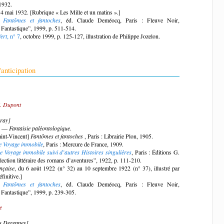
 1932.
14 mai 1932. [Rubrique « Les Mille et un matins ».]
]
Fantômes et fantoches
, éd. Claude Deméocq, Paris : Fleuve Noir,
 Fantastique”, 1999, p. 511-514.
ert
, n° 7
, octobre 1999, p. 125-127, illustration de Philippe Jozelon.
anticipation
. Dupont
ray]
5. —
Fantaisie paléontologique
.
aint-Vincent]
Fantômes et fantoches
, Paris : Librairie Plon, 1905.
e Voyage immobile
, Paris : Mercure de France, 1909.
e Voyage immobile suivi d’autres Histoires singulières
, Paris : Éditions G.
ection littéraire des romans d’aventures”, 1922, p. 111-210.
nçaise
, du 6 août 1922 (n° 32) au 10 septembre 1922 (n° 37), illustré par
finitive.]
]
Fantômes et fantoches
, éd. Claude Deméocq, Paris : Fleuve Noir,
 Fantastique”, 1999, p. 239-305.
e
s Derennes]