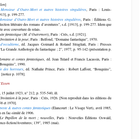
lon
]
]
Monsieur d’Outre-Mort et autres histoires singulières
, Paris : Louis-
913], p. 199-277.
Monsieur d’Outre-Mort et autres histoires singulières
, Paris : Éditions G.
ection littéraire des romans d’aventures”, s.d. [1913], p. 199-277. Idem que
nte avec couverture de relais.
uite fantastique (M. d’Outremort)
, Paris : Crés, s.d. [1921].
’Invitation à la peur
, Paris : Belfond, “Domaine fantastique”, 1970.
 d'occultisme
, éd. Jacques Goimard & Roland Stragliati, Paris : Presses
“La Grande Anthologie du fantastique ; 2”, 1977, p. 95-142 (présentation p.
Romans et contes fantastiques
, éd. Jean Tulard et Francis Lacassin, Paris :
“Bouquins”, 1990.
ée des horreurs
, éd. Nathalie Prince, Paris : Robert Laffont, “Bouquins”,
 [notice p. 1078].
’Essen
, 15 juillet 1923, n° 212, p. 535-540, ill.
’Invitation à la peur
, Paris : Crès, 1926. [Non reproduit dans les éditions du
58 et 1970].
ste & autres contes fantastiques
(Élancourt : Le Visage Vert), avril 1985,
n en fac-similé de 1906.
Le Papillon de la mort ; nouvelles
, Paris : Nouvelles Éditions Oswald,
ence-fiction/Aventures; 139”, 1985 (mai).