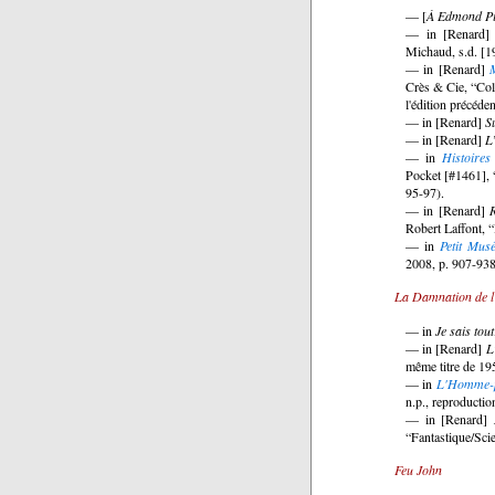
— [
À Edmond Pi
— in [Renard
Michaud, s.d. [1
— in [Renard]
Crès & Cie, “Coll
l'édition précéde
— in [Renard]
S
— in [Renard]
L
— in
Histoires
Pocket [#1461], 
95-97).
— in [Renard]
Robert Laffont, 
— in
Petit Mus
2008, p. 907-938
La Damnation de l
— in
Je sais tout
— in [Renard]
L
même titre de 19
— in
L'Homme-pe
n.p., reproductio
— in [Renard]
“Fantastique/Sci
Feu John