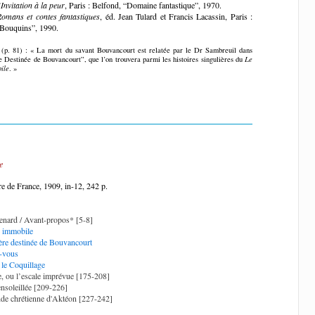
’Invitation à la peur
, Paris : Belfond, “Domaine fantastique”, 1970.
Romans et contes fantastiques
, éd. Jean Tulard et Francis Lacassin, Paris :
“Bouquins”, 1990.
(p. 81) : « La mort du savant Bouvancourt est relatée par le Dr Sambreuil dans
e Destinée de Bouvancourt”, que l’on trouvera parmi les histoires singulières du
Le
ile
. »
e
e de France, 1909, in-12, 242 p.
nard / Avant-propos* [5-8]
 immobile
ère destinée de Bouvancourt
-vous
 le Coquillage
, ou l’escale imprévue [175-208]
ensoleillée [209-226]
de chrétienne d'Aktéon [227-242]