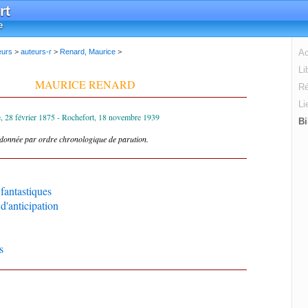
rt
e
eurs
>
auteurs-r
>
Renard, Maurice
>
Ac
Li
MAURICE RENARD
Ré
Li
 28 février 1875 - Rochefort, 18 novembre 1939
Bi
rdonnée par ordre chronologique de parution.
fantastiques
d'anticipation
s