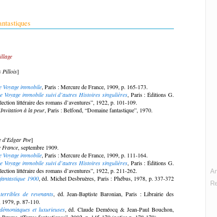
antastiques
illage
 Pillois
]
e Voyage immobile
, Paris : Mercure de France, 1909, p. 165-173.
e Voyage immobile suivi d’autres Histoires singulières
, Paris : Éditions G.
ection littéraire des romans d’aventures”, 1922, p. 101-109.
’Invitation à la peur
, Paris : Belfond, “Domaine fantastique”, 1970.
e d'Edgar Poe
]
 France
, septembre 1909.
e Voyage immobile
, Paris : Mercure de France, 1909, p. 111-164.
e Voyage immobile suivi d’autres Histoires singulières
, Paris : Éditions G.
ection littéraire des romans d’aventures”, 1922, p. 211-262.
An
fantastique 1900
, éd. Michel Desbruères, Paris : Phébus, 1978, p. 337-372
R
 terribles de revenants
, éd. Jean-Baptiste Baronian, Paris : Librairie des
 1979, p. 87-110.
 démoniaques et luxurieuses
, éd. Claude Deméocq & Jean-Paul Bouchon,
e Brume, “Terres fantastiques”, 2002, p. 145-170 (notice p. 178-179).