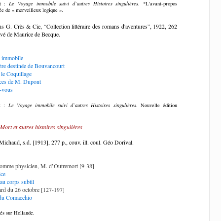
et :
Le Voyage immobile suivi d’autres Histoires singulières
. *L'avant-propos
ée de « merveilleux logique ».
ons G. Crès & Cie
, “Collection littéraire des romans d'aventures”, 1922, 262
avé de Maurice de Becque.
 immobile
ère destinée de Bouvancourt
 le Coquillage
ces de M. Dupont
-vous
et :
Le Voyage immobile suivi d’autres Histoires singulières
. Nouvelle édition
ort et autres histoires singulières
ichaud, s.d. [1913], 277 p., couv. ill. coul. Géo Dorival.
homme physicien, M. d’Outremort [9-38]
ice
u corps subtil
ard du 26 octobre [127-197]
 du Comacchio
tés sur Hollande.