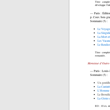
Titre compl
développe l'id
—
Paris : Éditi
p. Couv. bois gr
Sommaire (5) :
Le Voyage
La Singuli
La Mort et
Les Vacan
Le Rendez
Titre compl
remaniée.
Monsieur d’Outre-M
— Paris : Louis-M
Sommaire (5) :
Un gentil
La Cantatr
L’Homme a
Le Brouill
La Gloire
EO : 10 ex. n