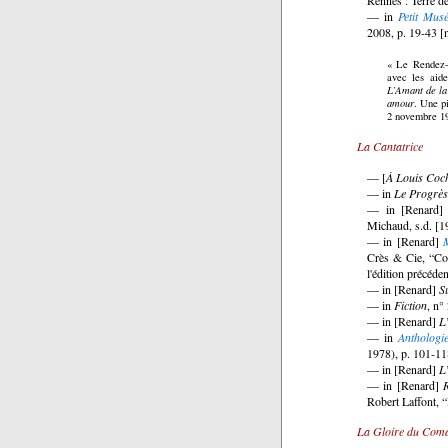
— in
Petit Mus
2008, p. 19-43 [n
« Le Rendez-
avec les aide
L’Amant de la
amour
. Une p
2 novembre 1
La Cantatrice
— [
À Louis Coc
— in
Le Progrès
— in [Renard
Michaud, s.d. [1
— in [Renard]
Crès & Cie, “Col
l'édition précéde
— in [Renard]
S
— in
Fiction
, n°
— in [Renard]
L
— in
Anthologi
1978), p. 101-11
— in [Renard]
L
— in [Renard]
Robert Laffont, 
La Gloire du Com