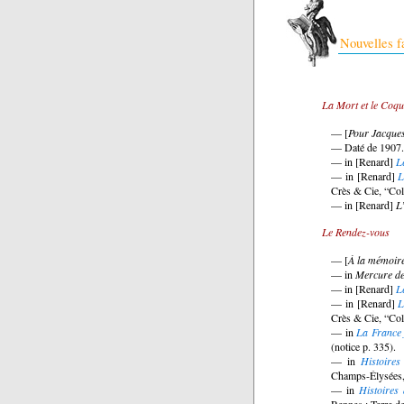
Nouvelles f
La Mort et le Coqu
— [
Pour Jacques
— Daté de 1907.
— in [Renard]
L
— in [Renard]
L
Crès & Cie, “Coll
— in [Renard]
L
Le Rendez-vous
— [
À la mémoir
— in
Mercure de
— in [Renard]
L
— in [Renard]
L
Crès & Cie, “Coll
— in
La France 
(notice p. 335).
— in
Histoires
Champs-Élysées,
— in
Histoires
Rennes : Terre d