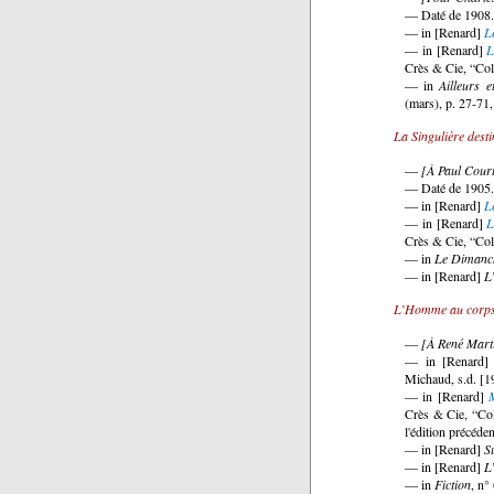
— Daté de 1908.
— in [Renard]
L
— in [Renard]
L
Crès & Cie, “Coll
— in
Ailleurs 
(mars), p. 27-71,
La Singulière dest
—
[À Paul Court
— Daté de 1905.
— in [Renard]
L
— in [Renard]
L
Crès & Cie, “Coll
— in
Le Dimanch
— in [Renard]
L
L’Homme au corps 
—
[À René Marti
— in [Renard
Michaud, s.d. [1
— in [Renard]
Crès & Cie, “Col
l'édition précéde
— in [Renard]
S
— in [Renard]
L
— in
Fiction
, n°