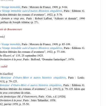
e Voyage immobile
, Paris : Mercure de France, 1909, p. 9-84.
e Voyage immobile suivi d’autres Histoires singulières
, Paris : Éditions G.
ection littéraire des romans d’aventures”, 1922, p. 5-76.
et demain a vingt ans
, Paris : Robert Laffont, “Ailleurs et demain”, 1990
 préface de Joseph Altairac (p. 27).
inée de Bouvancourt
ois]
e Voyage immobile
, Paris : Mercure de France, 1909, p. 85-109.
e Voyage immobile suivi d’autres Histoires singulières
, Paris : Éditions G.
ection littéraire des romans d’aventures”, 1922, p. 77-100.
e Illustré
, n° 135, 25 septembre 1925.
’Invitation à la peur
, Paris : Belfond, “Domaine fantastique”, 1970.
subtil
n-Guelliot]
]
Monsieur d’Outre-Mort et autres histoires singulières
, Paris : Louis-
913], p. 79-125.
Monsieur d’Outre-Mort et autres histoires singulières
, Paris : Éditions G.
lection littéraire des romans d’aventures”, s.d. [1913], p. 79-125. Idem que
nte avec couverture de relais.
uite fantastique (M. d’Outremort)
, Paris : Crés, s.d. [1920].
’Invitation à la peur
, Paris : Jules Tallandier, 1958.
 62, janvier 1959, p. 35-50.