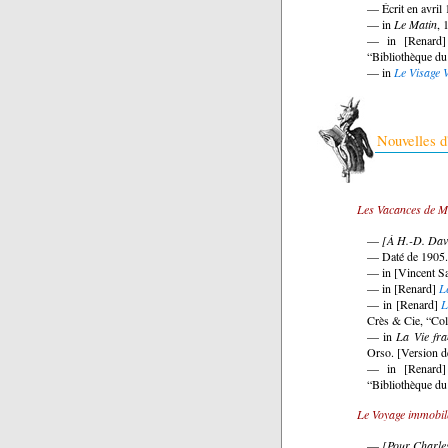
— Écrit en avril
— in
Le Matin
, 
— in [Renard
“Bibliothèque du
— in
Le Visage V
Nouvelles d'
Les Vacances de M
—
[À H.-D. Dav
— Daté de 190
— in [Vincent S
— in [Renard]
L
— in [Renard]
L
Crès & Cie, “Coll
— in
La Vie fra
Orso. [Version dé
— in [Renard
“Bibliothèque du
Le Voyage immobil
—
[Pour Charle