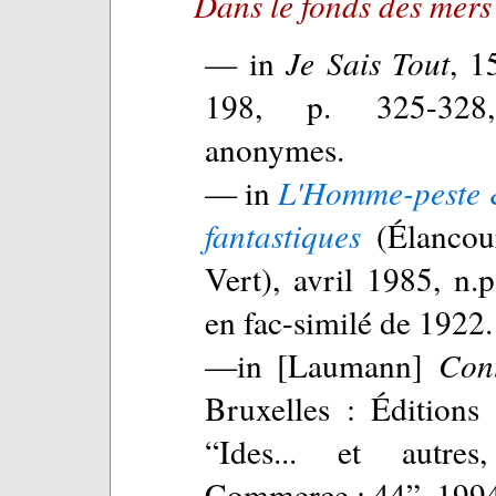
Dans le fonds des mers
— in
Je Sais Tout
, 1
198, p. 325-328, 
anonymes.
— in
L'Homme-peste &
fantastiques
(Élancou
Vert), avril 1985, n.p
en fac-similé de 1922.
—in [Laumann]
Cont
Bruxelles : Éditions
“Ides... et autre
Commerce ; 44”, 1994