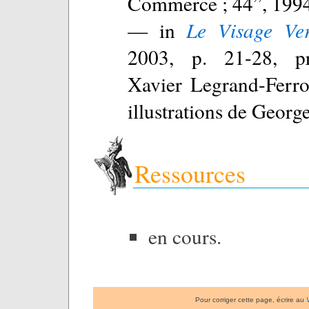
Commerce ; 44”, 1994
— in
Le Visage Ver
2003, p. 21-28, pr
Xavier Legrand-Ferro
illustrations de Georg
Ressources
en cours.
Pour corriger cette page, écrire au