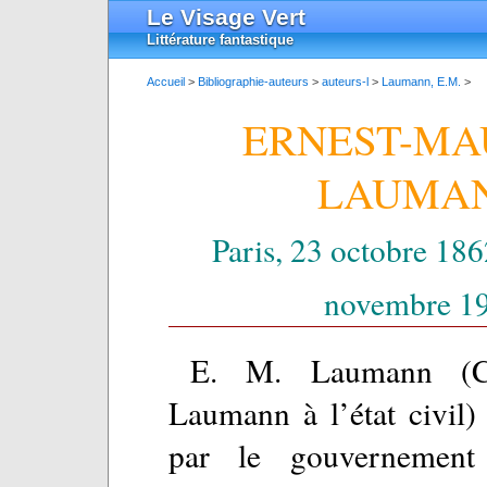
Le Visage Vert
Littérature fantastique
Accueil
>
Bibliographie-auteurs
>
auteurs-l
>
Laumann, E.M.
>
ERNEST-MA
LAUMA
Paris, 23 octobre 1862
novembre 1
E. M. Laumann (Ch
Laumann à l’état civil) 
par le gouvernement