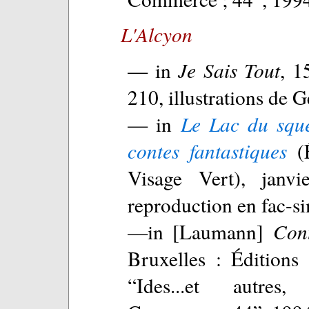
L'Alcyon
— in
Je Sais Tout
, 1
210, illustrations de 
— in
Le Lac du sque
contes fantastiques
(É
Visage Vert), janvi
reproduction en fac-s
—in [Laumann]
Cont
Bruxelles : Éditions
“Ides...et autres