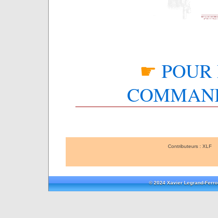
☛
POUR 
COMMAN
Contributeurs : XLF
© 2024 Xavier Legrand-Ferr