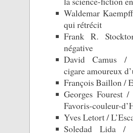
la science-fiction e
Waldemar Kaempffe
qui rétrécit
Frank R. Stockton
négative
David Camus / L
cigare amoureux d’
François Baillon / E
Georges Fourest 
Favoris-couleur-d’
Yves Letort / L’Esca
Soledad Lida /